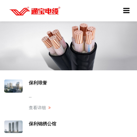
保利琅誉
...
查看详细
保利锦绣公馆
...